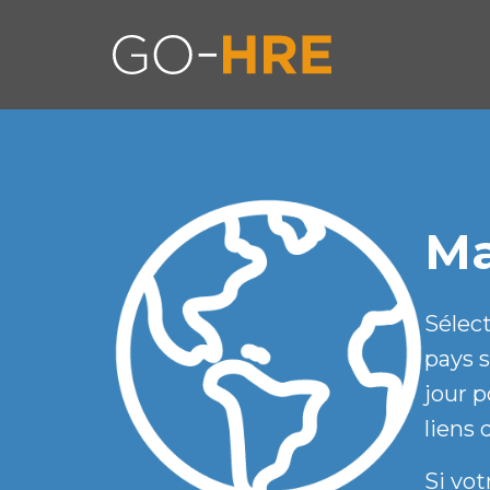
Ma
Sélect
pays s
jour p
liens 
Si vot