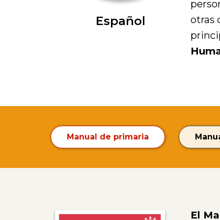
person
Español
otras
princi
Huma
Manual de primaria
Manua
El Ma