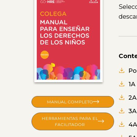
Selecc
desca
Conte
Po
1A
2A
MANUAL COMPLETO
3A
HERRAMIENTAS PARA EL
4A
FACILITADOR