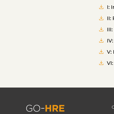
I:
II
II
IV:
V:
VI