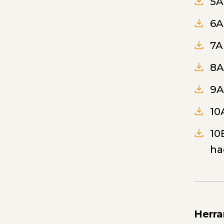
5A
6A
7A
8A
9A
10
10
ha
Herra