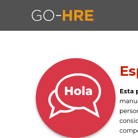
Es
Esta 
manua
person
consi
compon