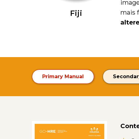
image
Fiji
mais 
alter
Primary Manual
Secondar
Conte