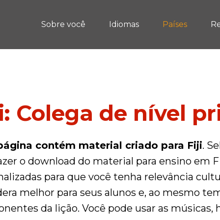
Sobre você
Idiomas
Países
Re
ji: Colega de nível p
página contém material criado para Fiji
. S
azer o download do material para ensino em F
alizadas para que você tenha relevância cult
dera melhor para seus alunos e, ao mesmo temp
nentes da lição. Você pode usar as músicas, 