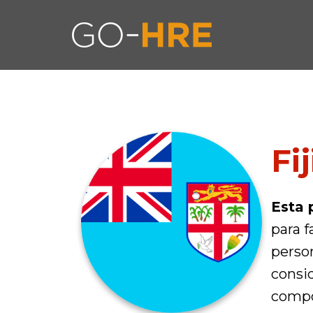
Fi
Esta 
para f
person
consi
compo