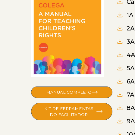
Ca
1A
2A
3A
4A
5A
6A
MANUAL COMPLETO
7A
8A
KIT DE FERRAMENTAS
DO FACILITADOR
9A
10