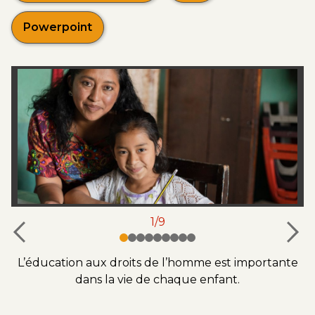
Powerpoint
1/9
L’éducation aux droits de l’homme est importante
L
ns
dans la vie de chaque enfant.
G